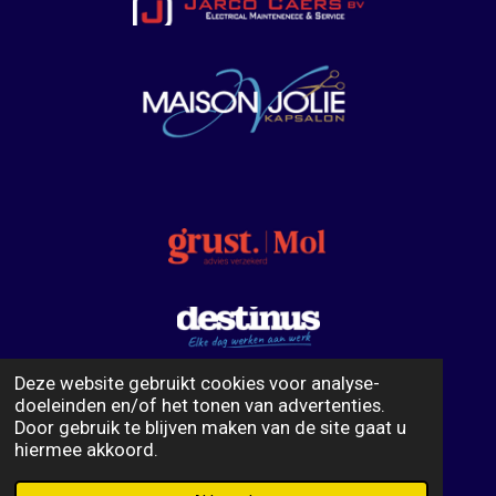
Deze website gebruikt cookies voor analyse-
doeleinden en/of het tonen van advertenties.
F
I
W
Door gebruik te blijven maken van de site gaat u
a
n
h
hiermee akkoord.
c
s
a
© 2023 - 2026 Badmintonclub Spinshuttle
Powered by
JouwWeb