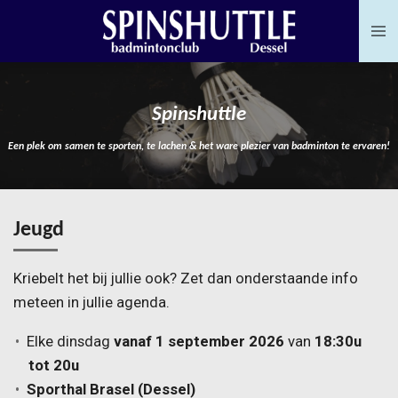
Ga
direct
naar
de
Spinshuttle
hoofdinhoud
Een plek om samen te sporten, te lachen & het ware plezier van badminton te ervaren!
Jeugd
Kriebelt het bij jullie ook? Zet dan onderstaande info
meteen in jullie agenda.
Elke dinsdag
vanaf 1 september 2026
van
18:30u
tot 20u
Sporthal Brasel (Dessel)