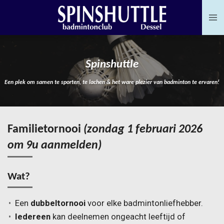
Ga
direct
naar
de
Spinshuttle
hoofdinhoud
Een plek om samen te sporten, te lachen & het ware plezier van badminton te ervaren!
Familietornooi
(zondag 1 februari 2026
om 9u aanmelden)
Wat?
Een
dubbeltornooi
voor elke badmintonliefhebber.
Iedereen
kan deelnemen ongeacht leeftijd of