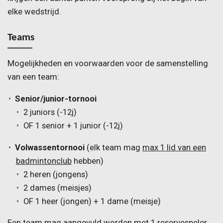
elke wedstrijd.
Teams
Mogelijkheden en voorwaarden voor de samenstelling
van een team:
Senior/junior-tornooi
2 juniors (-12j)
OF 1 senior + 1 junior (-12j)
Volwassentornooi
(elk team mag
max 1 lid van een
badmintonclub
hebben)
2 heren (jongens)
2 dames (meisjes)
OF 1 heer (jongen) + 1 dame (meisje)
Een team mag aangevuld worden met 1 reservespeler