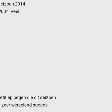
 seizoen 2014-
2004. Veel
titieploegen die dit seizoen
t zeer wisselend succes.