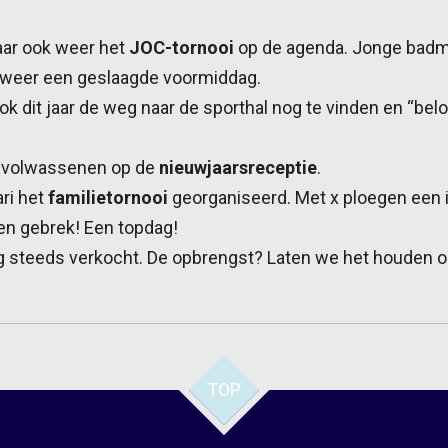
jaar ook weer het
JOC-tornooi
op de agenda. Jonge badm
 Alweer een geslaagde voormiddag.
k dit jaar de weg naar de sporthal nog te vinden en “be
e volwassenen op de
nieuwjaarsreceptie
.
ri het
familietornooi
georganiseerd. Met x ploegen een 
en gebrek! Een topdag!
 steeds verkocht. De opbrengst? Laten we het houden op 
TOP