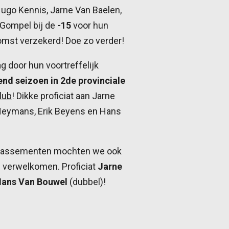
ugo Kennis, Jarne Van Baelen,
 Gompel bij de
-15
voor hun
omst verzekerd! Doe zo verder!
 door hun voortreffelijk
end seizoen in 2de provinciale
lub
! Dikke proficiat aan Jarne
Heymans, Erik Beyens en Hans
 klassementen mochten we ook
b verwelkomen. Proficiat
Jarne
Hans Van Bouwel
(dubbel)!