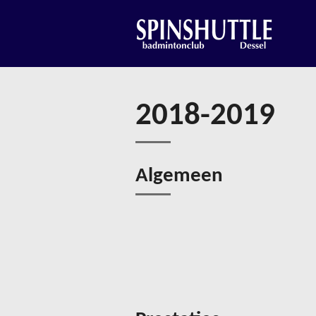
Ga
direct
naar
de
hoofdinhoud
2018-2019
Algemeen