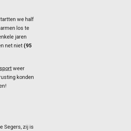
tartten we half
armen los te
enkele jaren
n net niet
(95
sport
weer
rusting konden
en!
e Segers, zij is