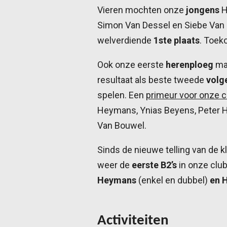
Vieren mochten onze
jongens
H
Simon Van Dessel en Siebe Van
welverdiende
1ste plaats
. Toek
Ook onze eerste
herenploeg
mag
resultaat als beste tweede
volg
spelen. Een
primeur voor onze c
Heymans, Ynias Beyens, Peter 
Van Bouwel.
Sinds de nieuwe telling van de
weer de
eerste B2’s
in onze clu
Heymans
(enkel en dubbel)
en 
Activiteiten