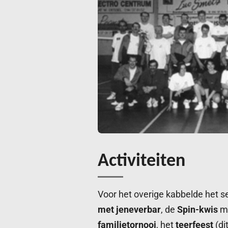
Activiteiten
Voor het overige kabbelde het 
met jeneverbar
, de
Spin-kwis
me
familietornooi
, het
teerfeest
(di