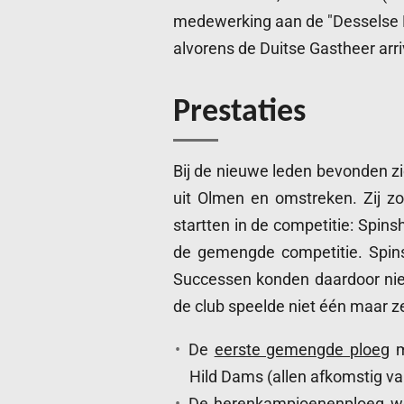
medewerking aan de "Desselse 
alvorens de Duitse Gastheer arr
Prestaties
Bij de nieuwe leden bevonden z
uit Olmen en omstreken. Zij zo
startten in de competitie: Spinsh
de gemengde competitie. Spins
Successen konden daardoor niet 
de club speelde niet één maar z
De
eerste gemengde ploeg
m
Hild Dams (allen afkomstig v
De
herenkampioenenploeg
we