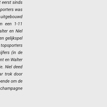
 eerst sinds
pporters was
g uitgebouwd
om een 1-11
lter en Niel
n gelijkspel
 topsporters
jfers (in de
ent en Walter
e. Niel deed
ar trok door
doende om de
ge champagne