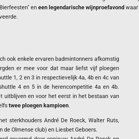
Bierfeesten" en
een legendarische wijnproefavond
waar 
iveerde.
ich ook enkele ervaren badmintonners afkomstig
rgden er mee voor dat maar liefst vijf ploegen
uttle 1, 2 en 3 in respectievelijk 4a, 4b en 4c van
huttle 4 en 5 in de herencompetitie 4a en 4b.
uitblijven en voor het eerst in het bestaan van
elfs
twee ploegen kampioen
.
et sterkhouders André De Roeck, Walter Ruts,
an de Olmense club) en Liesbet Geboers.
rd gevormd door opnieuw André De Roeck en