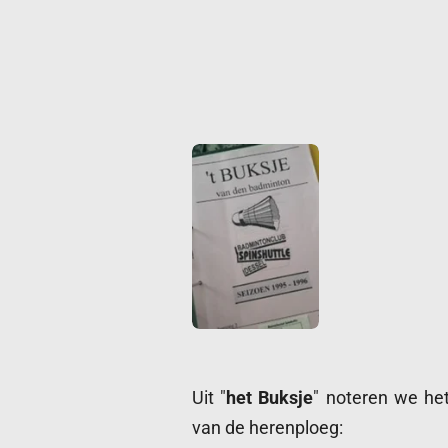
Uit "
het Buksje
" noteren we he
van de herenploeg: