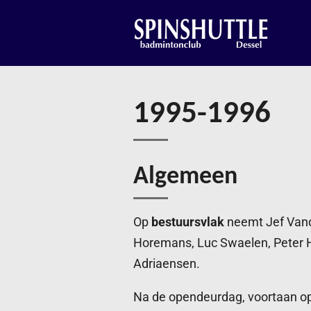
Ga
direct
naar
de
hoofdinhoud
1995-1996
Algemeen
Op
bestuursvlak
neemt Jef Vand
Horemans, Luc Swaelen, Peter H
Adriaensen.
Na de opendeurdag, voortaan op