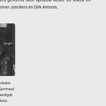
rner Jonckers en Dirk Antonis.
enbeker
Sportraad
aardigde
hiels