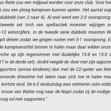
ur Retie zou een mijlpaal worden voor onze club. Voor het
tle zou een ploeg kampioen kunnen spelen. Het aantal su
dubbeld (van 2 naar 4). Al snel werd een 2-0 voorspron
tweede set toch van speltactiek moesten wijzigen 
12 winstcijfers. In de tweede serie dubbels moesten Wa
spit delven zodat we gingen rusten met 3-1 voorsprong. Ee
e kampioenstitel binnen te halen maar daar wilden onze
che op zijn tegenstrever met duidelijke 15-8 en 15-0 ci
17 in de derde set). André veegde de vloer met zijn oppon
upporters (annex kinderen) dan met de C2-speler van Reti
annende driesetter het laken naar zich toe te halen ma
 kortste eind. De 6-2 einduitslag was niettemin ruim vol
 de vrouw van Walter nog naar de Nopri zodat zij de nodi
oog vol met supporters."