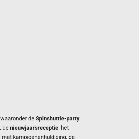
n waaronder de
Spinshuttle-party
, de
nieuwjaarsreceptie
, het
ie) met kampioenenhuldiging, de